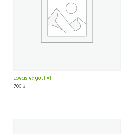
Lovas vágott v1
700
$
Kosárba teszem