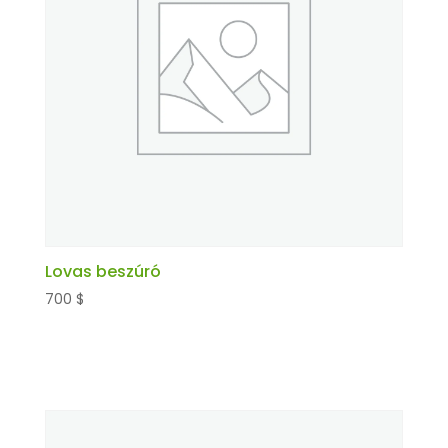
Lovas beszúró
700
$
Kosárba teszem