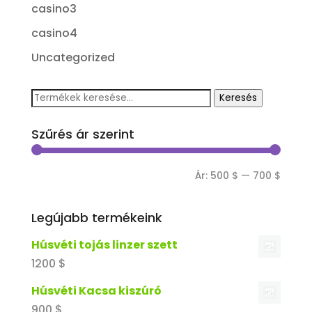
casino3
casino4
Uncategorized
Keresés
Keresés
a
Szűrés ár szerint
következőre:
Min
Max
Ár:
500 $
—
700 $
Szűrés
ár
ár
Legújabb termékeink
Húsvéti tojás linzer szett
1200
$
Húsvéti Kacsa kiszúró
900
$