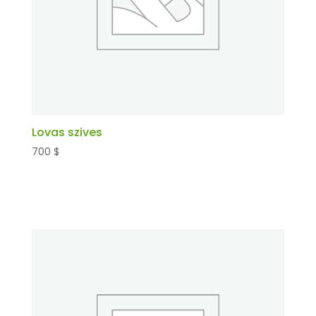
Lovas szives
700
$
Kosárba teszem