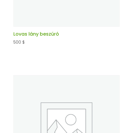
Lovas lány beszúró
500
$
Kosárba teszem