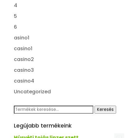
4
5
6
asino1
casino1
casino2
casino3
casino4
Uncategorized
Keresés
Keresés
a
Legújabb termékeink
következőre:
Húsvéti tojás linzer szett