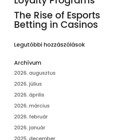
Loyalty Programs
The Rise of Esports
Betting in Casinos
Legutóbbi hozzászólások
Archívum
2026. augusztus
2026. július
2026. április
2026. március
2026. február
2026. január
2025. december