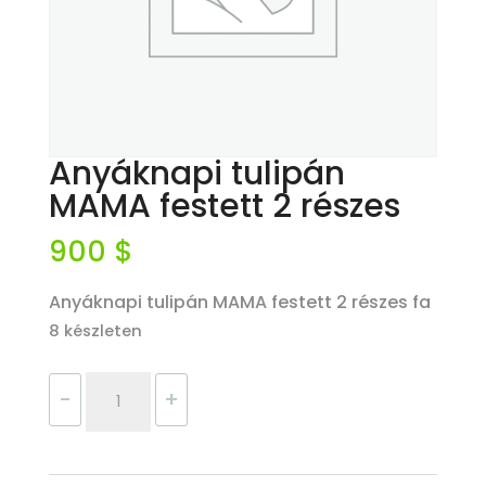
Anyáknapi tulipán
MAMA festett 2 részes
900
$
Anyáknapi tulipán MAMA festett 2 részes fa
8 készleten
Anyáknapi
Kosárba teszem
-
+
tulipán
MAMA
festett