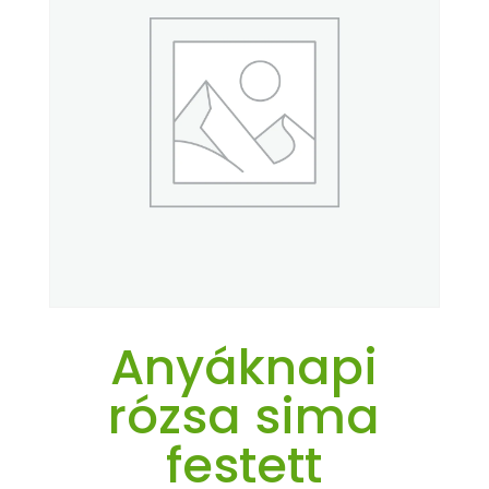
Anyáknapi
rózsa sima
festett