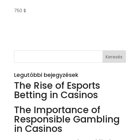
750
$
Kosárba teszem
Legutóbbi bejegyzések
The Rise of Esports
Betting in Casinos
The Importance of
Responsible Gambling
in Casinos