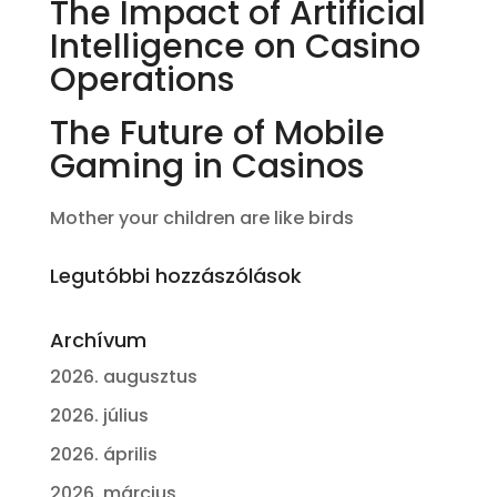
The Impact of Artificial
Intelligence on Casino
Operations
The Future of Mobile
Gaming in Casinos
Mother your children are like birds
Legutóbbi hozzászólások
Archívum
2026. augusztus
2026. július
2026. április
2026. március