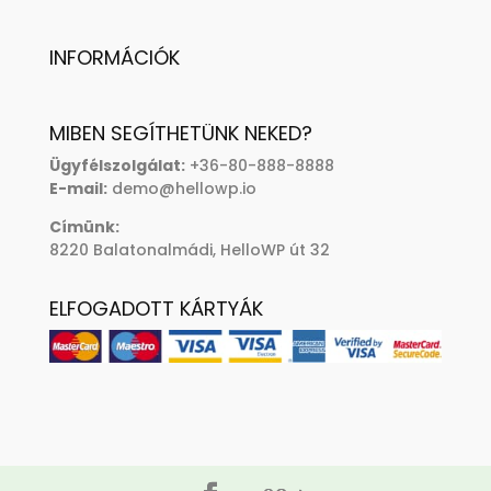
INFORMÁCIÓK
MIBEN SEGÍTHETÜNK NEKED?
Ügyfélszolgálat:
+36-80-888-8888
E-mail:
demo@hellowp.io
Címünk:
8220 Balatonalmádi, HelloWP út 32
ELFOGADOTT KÁRTYÁK