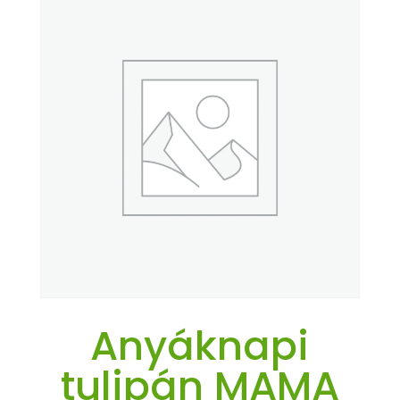
Anyáknapi
tulipán MAMA