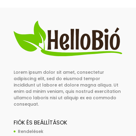
Lorem ipsum dolor sit amet, consectetur
adipiscing elit, sed do eiusmod tempor
incididunt ut labore et dolore magna aliqua. Ut
enim ad minim veniam, quis nostrud exercitation
ullamco laboris nisi ut aliquip ex ea commodo
consequat.
FIÓK ÉS BEÁLLÍTÁSOK
Rendelések