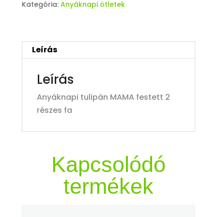
Kategória:
Anyáknapi ötletek
2
részes
mennyiség
Leírás
Leírás
Anyáknapi tulipán MAMA festett 2
részes fa
Kapcsolódó
termékek