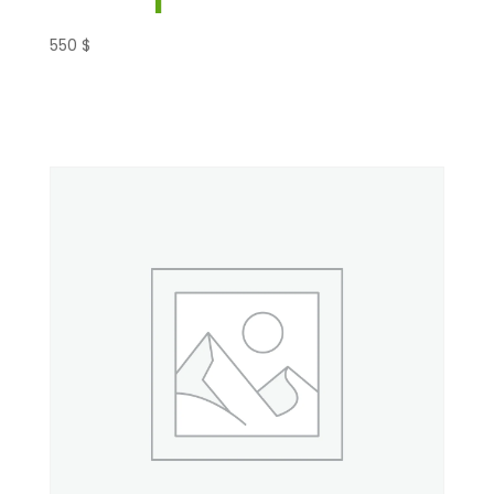
550
$
Kosárba teszem