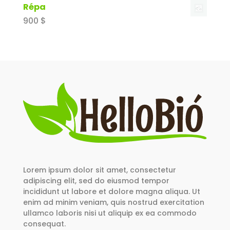
Répa
900
$
Lorem ipsum dolor sit amet, consectetur
adipiscing elit, sed do eiusmod tempor
incididunt ut labore et dolore magna aliqua. Ut
enim ad minim veniam, quis nostrud exercitation
ullamco laboris nisi ut aliquip ex ea commodo
consequat.