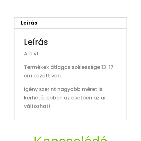
Leírás
Leírás
Arc v1
Termékek átlagos szélessége 13-17
cm között van.
Igény szerint nagyobb méret is
kérhető, ebben az esetben az ár
változhat!