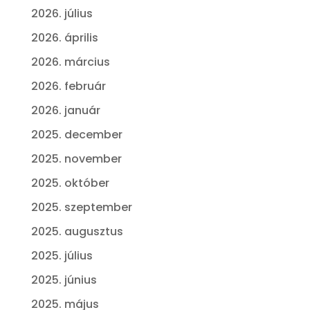
2026. július
2026. április
2026. március
2026. február
2026. január
2025. december
2025. november
2025. október
2025. szeptember
2025. augusztus
2025. július
2025. június
2025. május