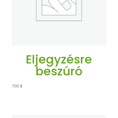
Eljegyzésre
beszúró
700
$
Kosárba teszem