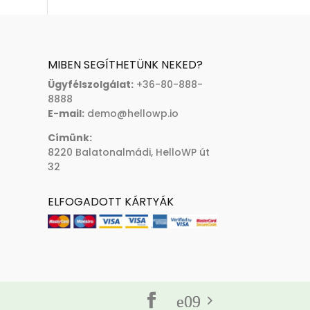
MIBEN SEGÍTHETÜNK NEKED?
Ügyfélszolgálat:
+36-80-888-
8888
E-mail:
demo@hellowp.io
Címünk:
8220 Balatonalmádi, HelloWP út
32
ELFOGADOTT KÁRTYÁK