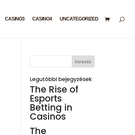
CASINO3
CASINO4
UNCATEGORIZED
Legutóbbi bejegyzések
The Rise of
Esports
Betting in
Casinos
The