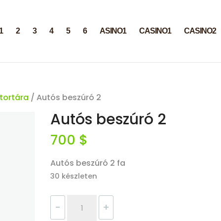
1
2
3
4
5
6
ASINO1
CASINO1
CASINO2
tortára
/ Autós beszúró 2
Autós beszúró 2
700
$
Autós beszúró 2 fa
30 készleten
Autós
Kosárba teszem
-
+
beszúró