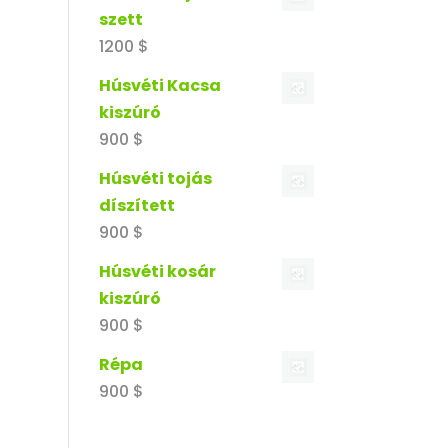
szett
1200
$
Húsvéti Kacsa
kiszúró
900
$
Húsvéti tojás
díszített
900
$
Húsvéti kosár
kiszúró
900
$
Répa
900
$