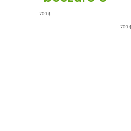
700
$
700
Kosárba teszem
K