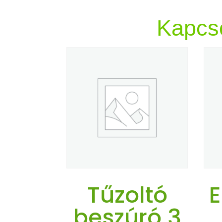
Kapcs
Tűzoltó
E
beszúró 3