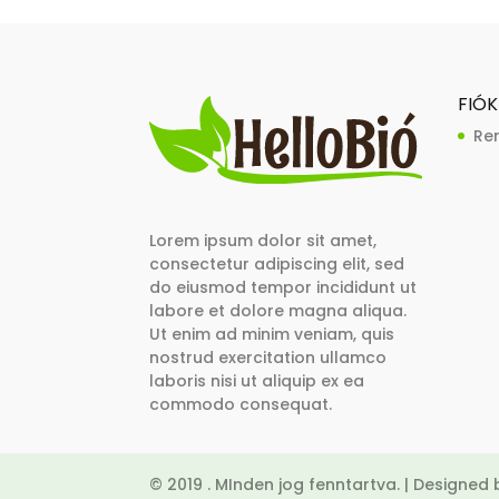
FIÓK
Re
Lorem ipsum dolor sit amet,
consectetur adipiscing elit, sed
do eiusmod tempor incididunt ut
labore et dolore magna aliqua.
Ut enim ad minim veniam, quis
nostrud exercitation ullamco
laboris nisi ut aliquip ex ea
commodo consequat.
© 2019 . MInden jog fenntartva. | Designed