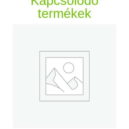
Kapcsolódó
termékek