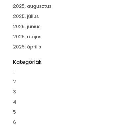
2025. augusztus
2025. július
2025. június
2025. május
2025. április
Kategóriák
1
2
3
4
5
6