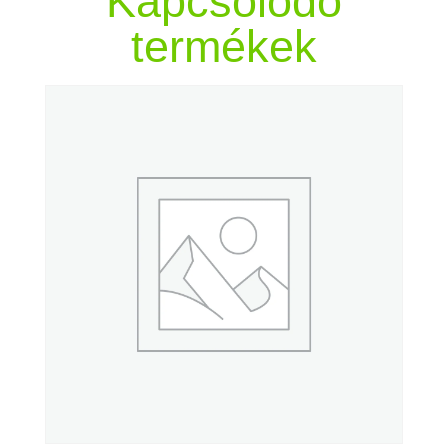
Kapcsolódó
termékek