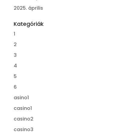
2025. április
Kategóriák
1
2
3
4
5
6
asino1
casino1
casino2
casino3