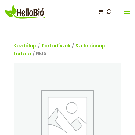
Kezdőlap
/
Tortadíszek
/
Születésnapi
tortára
/ BMX