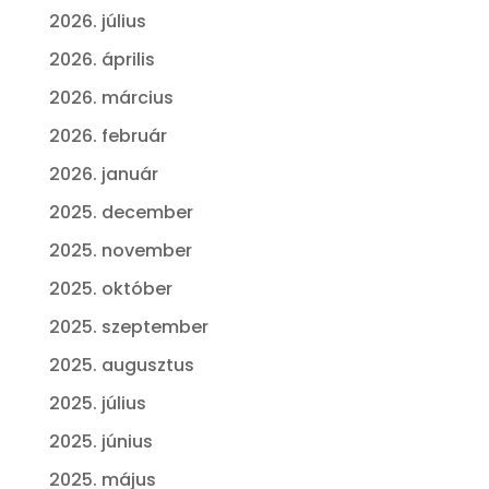
2026. július
2026. április
2026. március
2026. február
2026. január
2025. december
2025. november
2025. október
2025. szeptember
2025. augusztus
2025. július
2025. június
2025. május