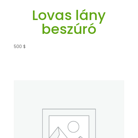
Lovas lány
beszúró
500
$
Kosárba teszem