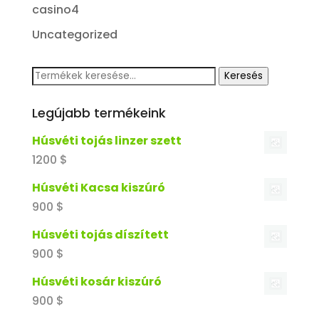
casino4
Uncategorized
Keresés
Keresés
a
Legújabb termékeink
következőre:
Húsvéti tojás linzer szett
1200
$
Húsvéti Kacsa kiszúró
900
$
Húsvéti tojás díszített
900
$
Húsvéti kosár kiszúró
900
$