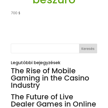
700
$
Kosárba teszem
Legutóbbi bejegyzések
The Rise of Mobile
Gaming in the Casino
Industry
The Future of Live
Dealer Games in Online