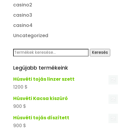
casino2
casino3
casino4
Uncategorized
Keresés
Keresés
a
Legújabb termékeink
következőre:
Húsvéti tojás linzer szett
1200
$
Húsvéti Kacsa kiszúró
900
$
Húsvéti tojás díszített
900
$