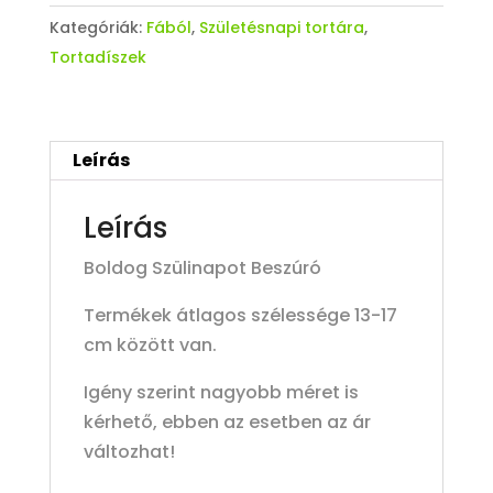
3
Kategóriák:
Fából
,
Születésnapi tortára
,
mennyiség
Tortadíszek
Leírás
Leírás
Boldog Szülinapot Beszúró
Termékek átlagos szélessége 13-17
cm között van.
Igény szerint nagyobb méret is
kérhető, ebben az esetben az ár
változhat!