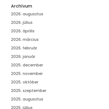
Archívum
2026. augusztus
2026. július
2026. április
2026. március
2026. február
2026. január
2025. december
2025. november
2025. október
2025. szeptember
2025. augusztus
2025. július