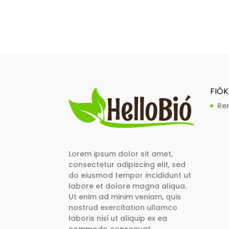
FIÓK
Re
Lorem ipsum dolor sit amet,
consectetur adipiscing elit, sed
do eiusmod tempor incididunt ut
labore et dolore magna aliqua.
Ut enim ad minim veniam, quis
nostrud exercitation ullamco
laboris nisi ut aliquip ex ea