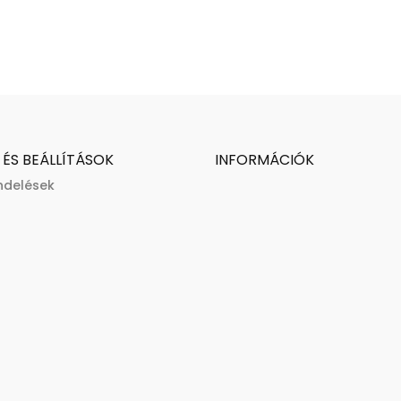
 ÉS BEÁLLÍTÁSOK
INFORMÁCIÓK
ndelések