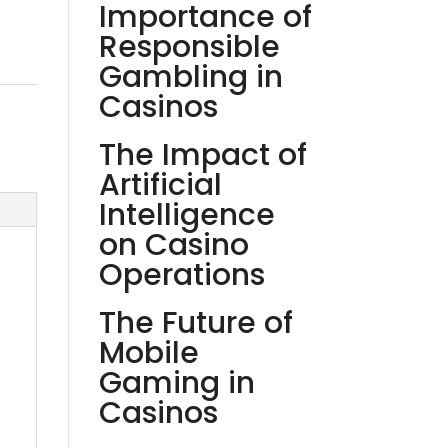
Importance of
Responsible
Gambling in
Casinos
The Impact of
Artificial
Intelligence
on Casino
Operations
The Future of
Mobile
Gaming in
Casinos