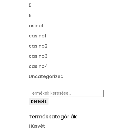
5
6
asino1
casino1
casino2
casino3
casino4
Uncategorized
Keresés
a
Keresés
következőre:
Termékkategóriák
Húsvét