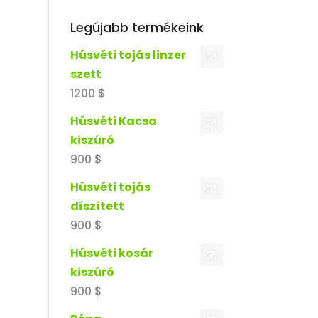
Legújabb termékeink
Húsvéti tojás linzer
szett
1200
$
Húsvéti Kacsa
kiszúró
900
$
Húsvéti tojás
díszített
900
$
Húsvéti kosár
kiszúró
900
$