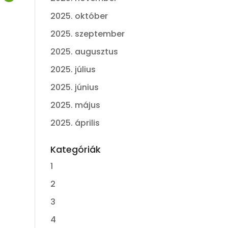
2025. október
2025. szeptember
2025. augusztus
2025. július
2025. június
2025. május
2025. április
Kategóriák
1
2
3
4