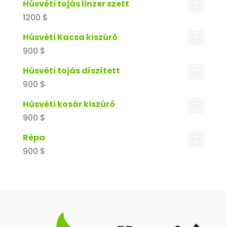
Húsvéti tojás linzer szett
1200
$
Húsvéti Kacsa kiszúró
900
$
Húsvéti tojás díszített
900
$
Húsvéti kosár kiszúró
900
$
Répa
900
$