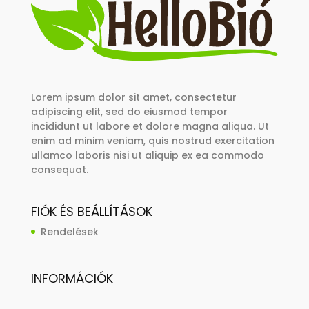
Lorem ipsum dolor sit amet, consectetur
adipiscing elit, sed do eiusmod tempor
incididunt ut labore et dolore magna aliqua. Ut
enim ad minim veniam, quis nostrud exercitation
ullamco laboris nisi ut aliquip ex ea commodo
consequat.
FIÓK ÉS BEÁLLÍTÁSOK
Rendelések
INFORMÁCIÓK