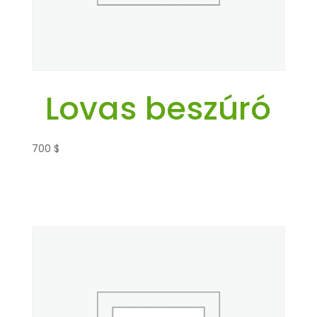
Lovas beszúró
700
$
Kosárba teszem