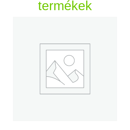
termékek