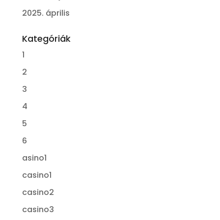
2025. április
Kategóriák
1
2
3
4
5
6
asino1
casino1
casino2
casino3