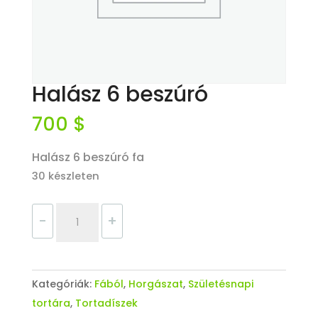
Halász 6 beszúró
700
$
Halász 6 beszúró fa
30 készleten
Halász
Kosárba teszem
-
+
6
beszúró
mennyiség
Kategóriák:
Fából
,
Horgászat
,
Születésnapi
tortára
,
Tortadíszek