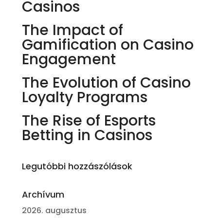
Casinos
The Impact of
Gamification on Casino
Engagement
The Evolution of Casino
Loyalty Programs
The Rise of Esports
Betting in Casinos
Legutóbbi hozzászólások
Archívum
2026. augusztus