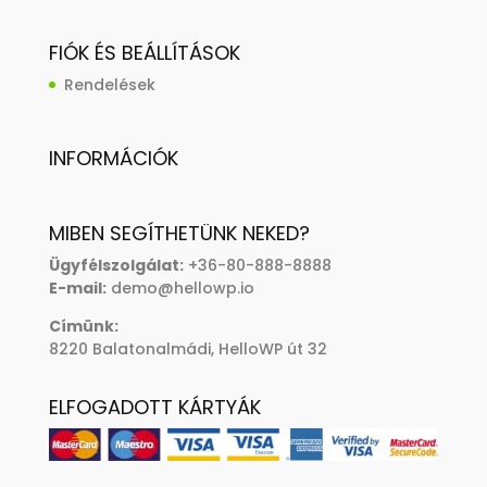
FIÓK ÉS BEÁLLÍTÁSOK
Rendelések
INFORMÁCIÓK
MIBEN SEGÍTHETÜNK NEKED?
Ügyfélszolgálat:
+36-80-888-8888
E-mail:
demo@hellowp.io
Címünk:
8220 Balatonalmádi, HelloWP út 32
ELFOGADOTT KÁRTYÁK