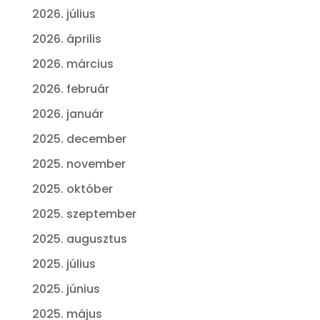
2026. július
2026. április
2026. március
2026. február
2026. január
2025. december
2025. november
2025. október
2025. szeptember
2025. augusztus
2025. július
2025. június
2025. május