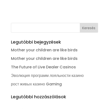
Kosárba teszem
Legutóbbi bejegyzések
Mother your children are like birds
Mother your children are like birds
The Future of Live Dealer Casinos
Эволюция программ лояльности казино
рост живых казино Gaming
Legutóbbi hozzászólások