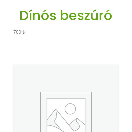
Dínós beszúró
700
$
Kosárba teszem