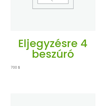
Eljegyzésre 4
beszúró
700
$
Kosárba teszem