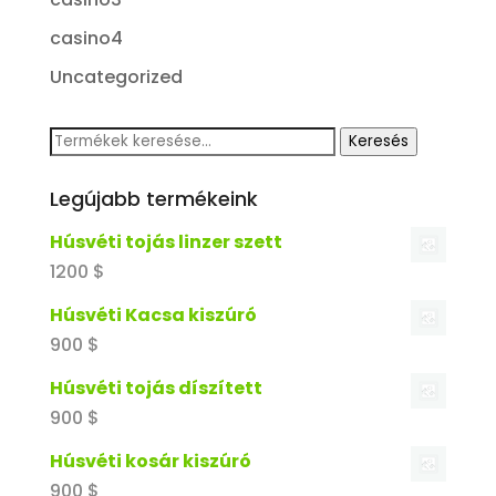
casino4
Uncategorized
Keresés
Keresés
a
Legújabb termékeink
következőre:
Húsvéti tojás linzer szett
1200
$
Húsvéti Kacsa kiszúró
900
$
Húsvéti tojás díszített
900
$
Húsvéti kosár kiszúró
900
$