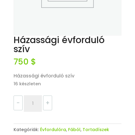
Házassági évforduló
szív
750
$
Házassági évforduló szív
16 készleten
Házassági
Kosárba teszem
-
+
évforduló
szív
mennyiség
Kategóriák:
Évfordulóra
,
Fából
,
Tortadíszek