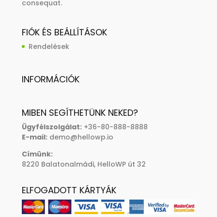
consequat.
FIÓK ÉS BEÁLLÍTÁSOK
Rendelések
INFORMÁCIÓK
MIBEN SEGÍTHETÜNK NEKED?
Ügyfélszolgálat:
+36-80-888-8888
E-mail:
demo@hellowp.io
Címünk:
8220 Balatonalmádi, HelloWP út 32
ELFOGADOTT KÁRTYÁK