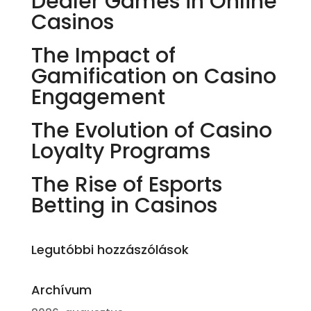
Dealer Games in Online
Casinos
The Impact of
Gamification on Casino
Engagement
The Evolution of Casino
Loyalty Programs
The Rise of Esports
Betting in Casinos
Legutóbbi hozzászólások
Archívum