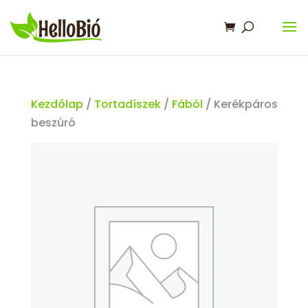
Kezdőlap
/
Tortadíszek
/
Fából
/ Kerékpáros
beszúró