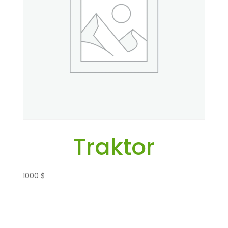
Traktor
1000
$
Kosárba teszem