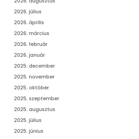
2026. augusztus
2026. július
2026. április
2026. március
2026. február
2026. január
2025. december
2025. november
2025. október
2025. szeptember
2025. augusztus
2025. július
2025. június