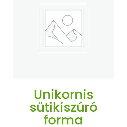
Unikornis
sütikiszúró
forma