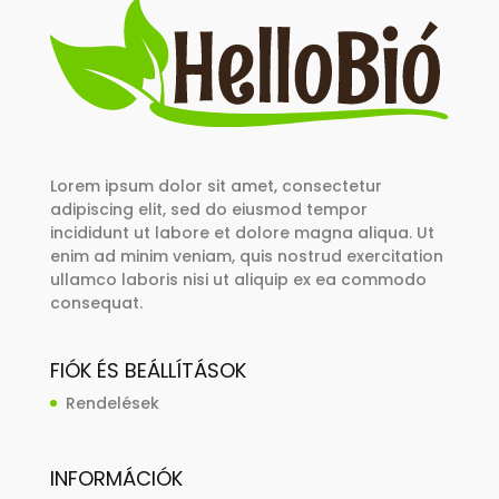
Lorem ipsum dolor sit amet, consectetur
adipiscing elit, sed do eiusmod tempor
incididunt ut labore et dolore magna aliqua. Ut
enim ad minim veniam, quis nostrud exercitation
ullamco laboris nisi ut aliquip ex ea commodo
consequat.
FIÓK ÉS BEÁLLÍTÁSOK
Rendelések
INFORMÁCIÓK