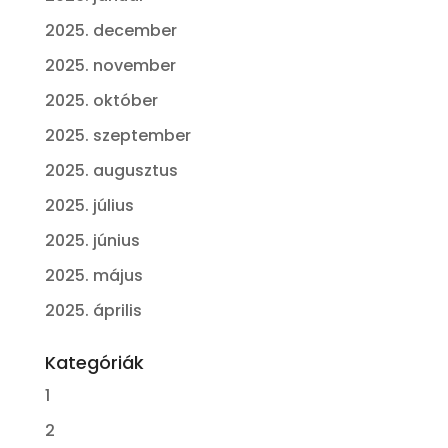
2025. december
2025. november
2025. október
2025. szeptember
2025. augusztus
2025. július
2025. június
2025. május
2025. április
Kategóriák
1
2