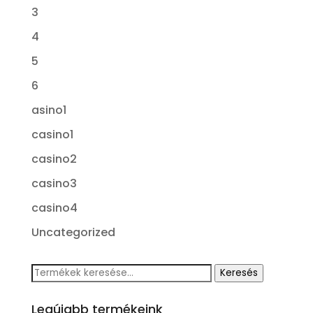
3
4
5
6
asino1
casino1
casino2
casino3
casino4
Uncategorized
Keresés
Keresés
a
Legújabb termékeink
következőre: