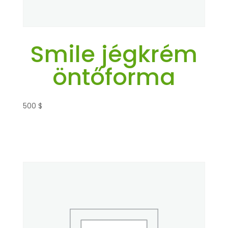
Smile jégkrém
öntőforma
500
$
Kosárba teszem