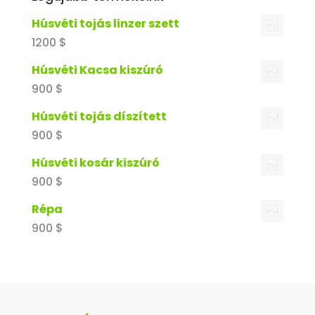
Húsvéti tojás linzer szett
1200
$
Húsvéti Kacsa kiszúró
900
$
Húsvéti tojás díszített
900
$
Húsvéti kosár kiszúró
900
$
Répa
900
$