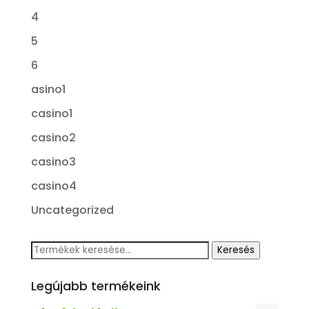
4
5
6
asino1
casino1
casino2
casino3
casino4
Uncategorized
Keresés
Keresés
a
Legújabb termékeink
következőre: