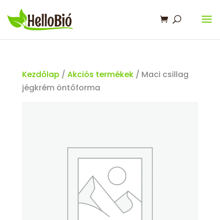
Kezdőlap
/
Akciós termékek
/ Maci csillag
jégkrém öntőforma