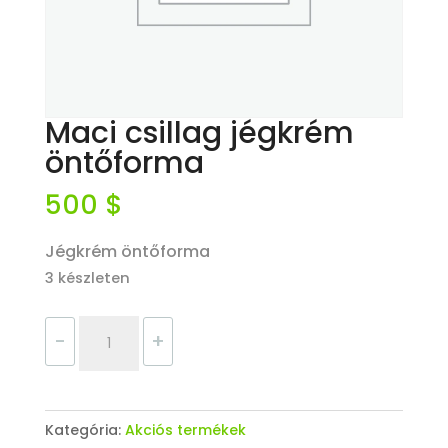
Maci csillag jégkrém
öntőforma
500
$
Jégkrém öntőforma
3 készleten
Maci
Kosárba teszem
-
+
csillag
jégkrém
öntőforma
Kategória:
Akciós termékek
mennyiség