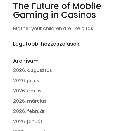
The Future of Mobile
Gaming in Casinos
Mother your children are like birds
Legutóbbi hozzászólások
Archívum
2026. augusztus
2026. július
2026. április
2026. március
2026. február
2026. január