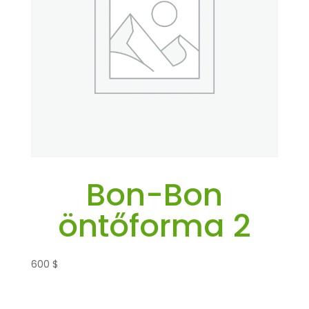
Bon-Bon
öntőforma 2
600
$
Kosárba teszem