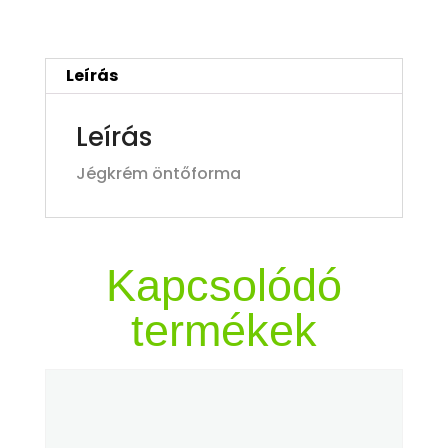
Leírás
Leírás
Jégkrém öntőforma
Kapcsolódó
termékek