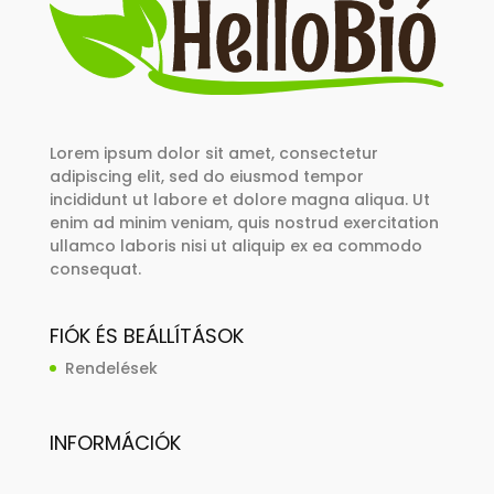
Lorem ipsum dolor sit amet, consectetur
adipiscing elit, sed do eiusmod tempor
incididunt ut labore et dolore magna aliqua. Ut
enim ad minim veniam, quis nostrud exercitation
ullamco laboris nisi ut aliquip ex ea commodo
consequat.
FIÓK ÉS BEÁLLÍTÁSOK
Rendelések
INFORMÁCIÓK