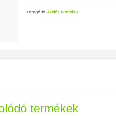
mennyiség
Kategória:
Akciós termékek
olódó termékek