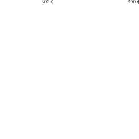
500
$
600
Kosárba teszem
K