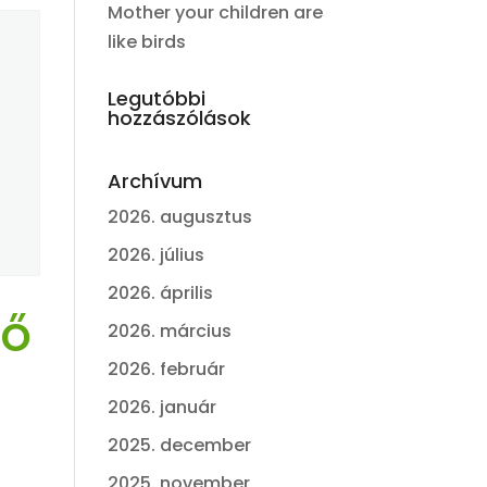
Mother your children are
like birds
Legutóbbi
hozzászólások
Archívum
2026. augusztus
2026. július
2026. április
tő
2026. március
2026. február
2026. január
2025. december
2025. november