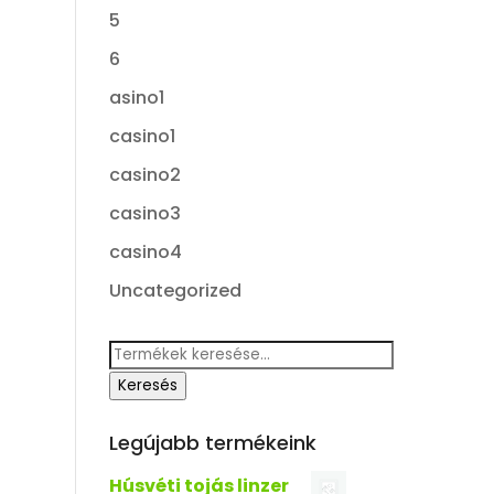
5
6
asino1
casino1
casino2
casino3
casino4
Uncategorized
Keresés
a
Keresés
következőre:
Legújabb termékeink
Húsvéti tojás linzer