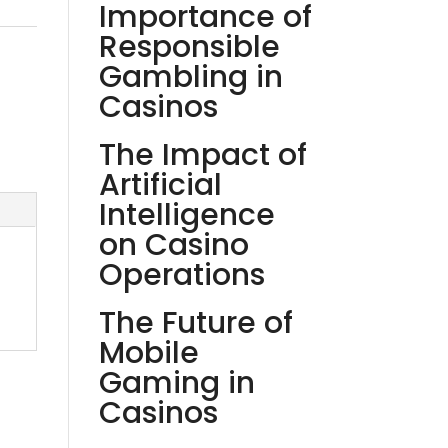
Importance of
Responsible
Gambling in
Casinos
The Impact of
Artificial
Intelligence
on Casino
Operations
The Future of
Mobile
Gaming in
Casinos