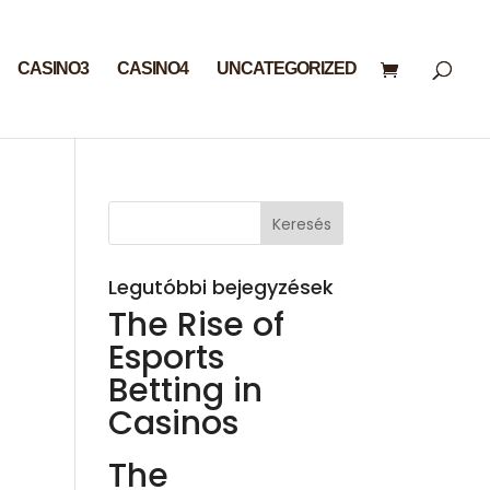
CASINO3
CASINO4
UNCATEGORIZED
Legutóbbi bejegyzések
The Rise of
Esports
Betting in
Casinos
The