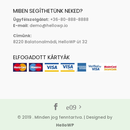
MIBEN SEGÍTHETÜNK NEKED?
Ügyfélszolgálat:
+36-80-888-8888
E-mail:
demo@hellowp.io
Címünk:
8220 Balatonalmádi, HelloWP út 32
ELFOGADOTT KÁRTYÁK
© 2019 . MInden jog fenntartva. | Designed by
HelloWP