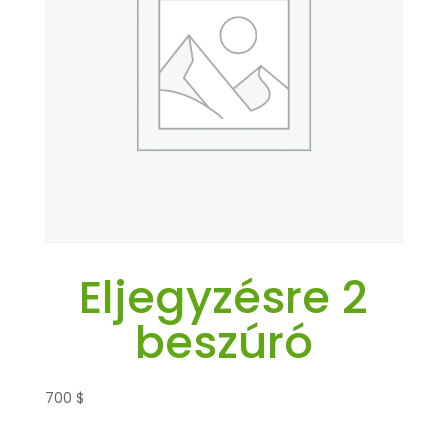
Eljegyzésre 2
beszúró
700
$
Kosárba teszem