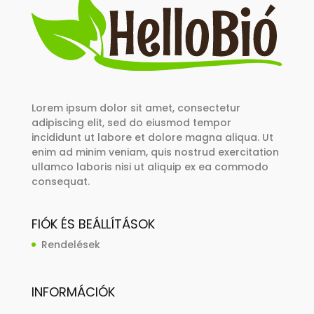
Lorem ipsum dolor sit amet, consectetur
adipiscing elit, sed do eiusmod tempor
incididunt ut labore et dolore magna aliqua. Ut
enim ad minim veniam, quis nostrud exercitation
ullamco laboris nisi ut aliquip ex ea commodo
consequat.
FIÓK ÉS BEÁLLÍTÁSOK
Rendelések
INFORMÁCIÓK