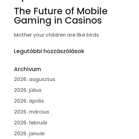
The Future of Mobile
Gaming in Casinos
Mother your children are like birds
Legutóbbi hozzászólások
Archívum
2026. augusztus
2026. július
2026. április
2026. március
2026. február
2026. január