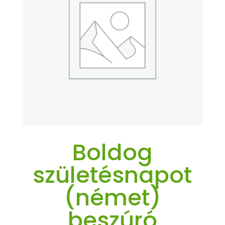
Boldog
születésnapot
(német)
beszúró