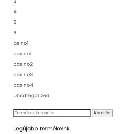
3
4
5
6
asino1
casino1
casino2
casino3
casino4
Uncategorized
Keresés
Keresés
a
Legújabb termékeink
következőre: