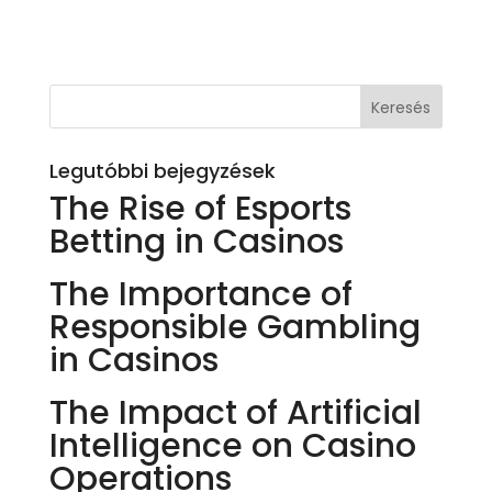
Legutóbbi bejegyzések
The Rise of Esports
Betting in Casinos
The Importance of
Responsible Gambling
in Casinos
The Impact of Artificial
Intelligence on Casino
Operations