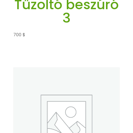
Tűzoltó beszúró
3
700
$
Kosárba teszem