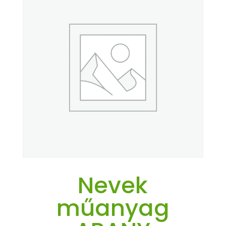
Nevek
műanyag