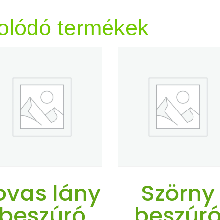
olódó termékek
ovas lány
Szörny
beszúró
beszúr