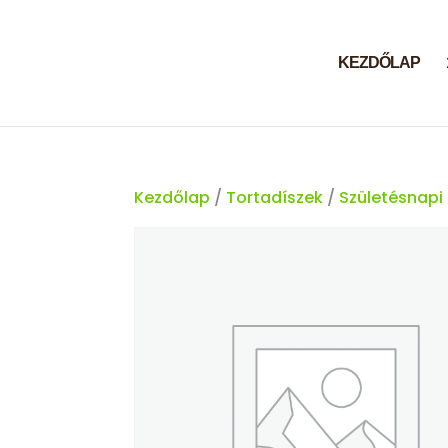
KEZDŐLAP
Kezdőlap
/
Tortadíszek
/
Születésnapi 