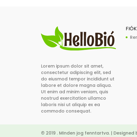
FIÓK
Re
Lorem ipsum dolor sit amet,
consectetur adipiscing elit, sed
do eiusmod tempor incididunt ut
labore et dolore magna aliqua.
Ut enim ad minim veniam, quis
nostrud exercitation ullamco
laboris nisi ut aliquip ex ea
commodo consequat.
© 2019 . MInden jog fenntartva. | Designed