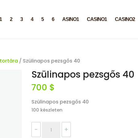
1
2
3
4
5
6
ASINO1
CASINO1
CASINO2
tortára
/ Szülinapos pezsgős 40
Szülinapos pezsgős 40
700
$
Szülinapos pezsgős 40
100 készleten
Szülinapos
Kosárba teszem
-
+
pezsgős