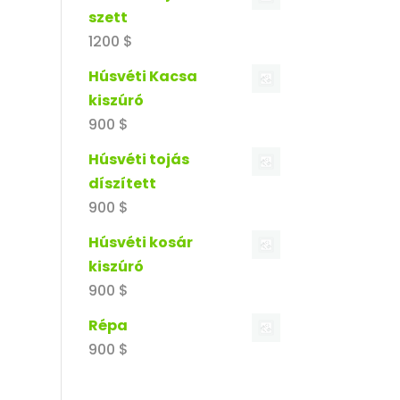
szett
1200
$
Húsvéti Kacsa
kiszúró
900
$
Húsvéti tojás
díszített
900
$
Húsvéti kosár
kiszúró
900
$
Répa
900
$