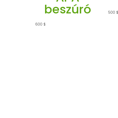
beszúró
500
600
$
K
Kosárba teszem