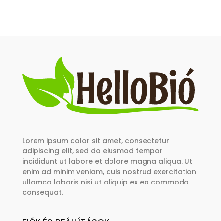
Lorem ipsum dolor sit amet, consectetur
adipiscing elit, sed do eiusmod tempor
incididunt ut labore et dolore magna aliqua. Ut
enim ad minim veniam, quis nostrud exercitation
ullamco laboris nisi ut aliquip ex ea commodo
consequat.