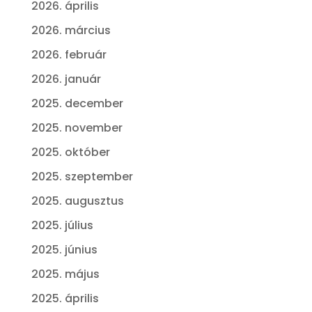
2026. április
2026. március
2026. február
2026. január
2025. december
2025. november
2025. október
2025. szeptember
2025. augusztus
2025. július
2025. június
2025. május
2025. április