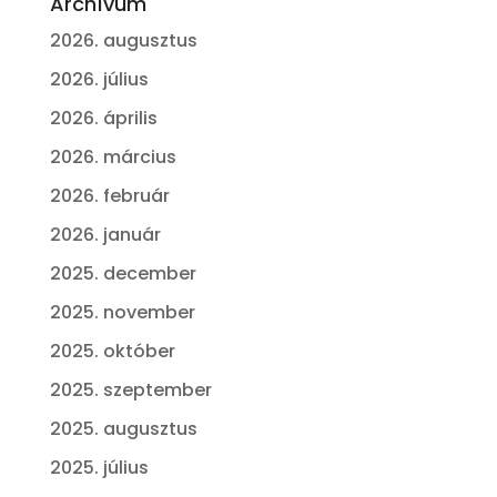
Archívum
2026. augusztus
2026. július
2026. április
2026. március
2026. február
2026. január
2025. december
2025. november
2025. október
2025. szeptember
2025. augusztus
2025. július