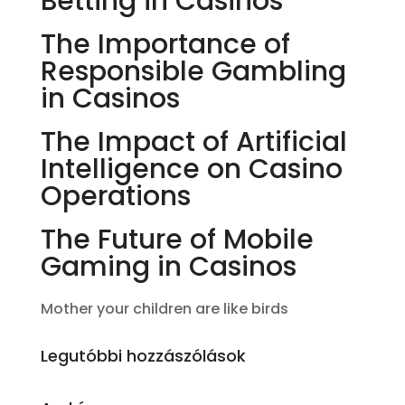
Betting in Casinos
The Importance of
Responsible Gambling
in Casinos
The Impact of Artificial
Intelligence on Casino
Operations
The Future of Mobile
Gaming in Casinos
Mother your children are like birds
Legutóbbi hozzászólások