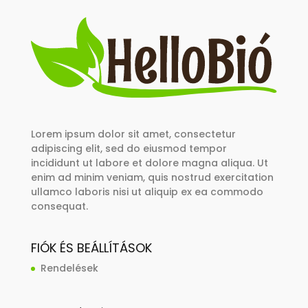
Lorem ipsum dolor sit amet, consectetur
adipiscing elit, sed do eiusmod tempor
incididunt ut labore et dolore magna aliqua. Ut
enim ad minim veniam, quis nostrud exercitation
ullamco laboris nisi ut aliquip ex ea commodo
consequat.
FIÓK ÉS BEÁLLÍTÁSOK
Rendelések