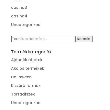
casino3
casino4
Uncategorized
Keresés
Keresés
a
Termékkategóriák
következőre:
Ajándék ötletek
Akciós termékek
Halloween
Kiszúró formák
Tortadíszek
Uncategorized