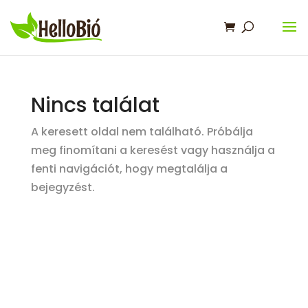
Nincs találat
A keresett oldal nem található. Próbálja
meg finomítani a keresést vagy használja a
fenti navigációt, hogy megtalálja a
bejegyzést.