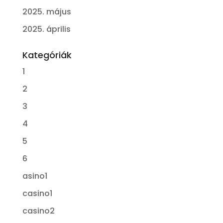
2025. május
2025. április
Kategóriák
1
2
3
4
5
6
asino1
casino1
casino2