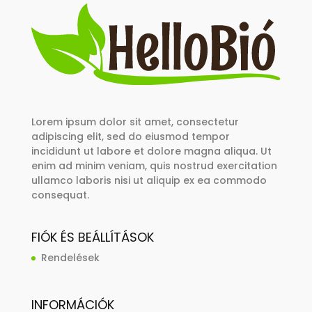
Lorem ipsum dolor sit amet, consectetur
adipiscing elit, sed do eiusmod tempor
incididunt ut labore et dolore magna aliqua. Ut
enim ad minim veniam, quis nostrud exercitation
ullamco laboris nisi ut aliquip ex ea commodo
consequat.
FIÓK ÉS BEÁLLÍTÁSOK
Rendelések
INFORMÁCIÓK