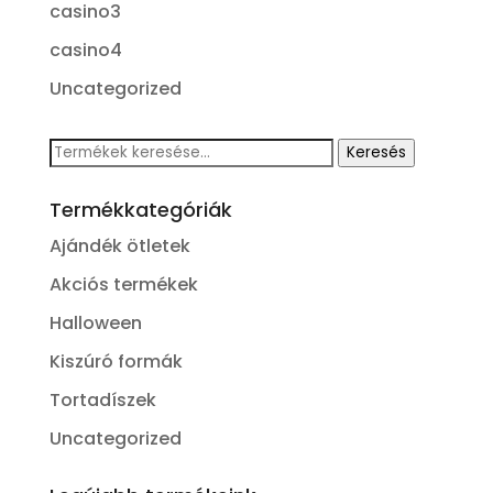
casino3
casino4
Uncategorized
Keresés
Keresés
a
Termékkategóriák
következőre:
Ajándék ötletek
Akciós termékek
Halloween
Kiszúró formák
Tortadíszek
Uncategorized