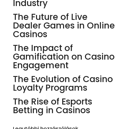
Industry
The Future of Live
Dealer Games in Online
Casinos
The Impact of
Gamification on Casino
Engagement
The Evolution of Casino
Loyalty Programs
The Rise of Esports
Betting in Casinos
Legutóbbi hozzászólások