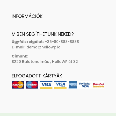
INFORMÁCIÓK
MIBEN SEGÍTHETÜNK NEKED?
Ügyfélszolgálat:
+36-80-888-8888
E-mail:
demo@hellowp.io
Címünk:
8220 Balatonalmádi, HelloWP út 32
ELFOGADOTT KÁRTYÁK