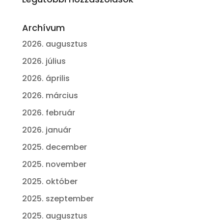
Archívum
2026. augusztus
2026. július
2026. április
2026. március
2026. február
2026. január
2025. december
2025. november
2025. október
2025. szeptember
2025. augusztus