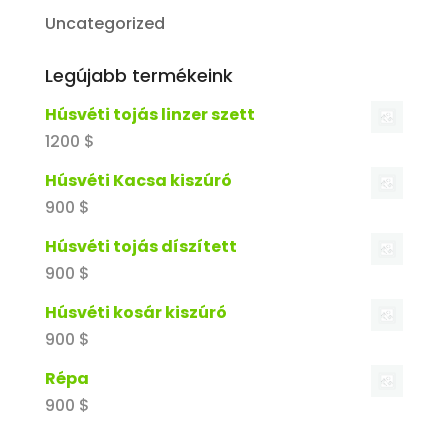
Uncategorized
Legújabb termékeink
Húsvéti tojás linzer szett
1200
$
Húsvéti Kacsa kiszúró
900
$
Húsvéti tojás díszített
900
$
Húsvéti kosár kiszúró
900
$
Répa
900
$