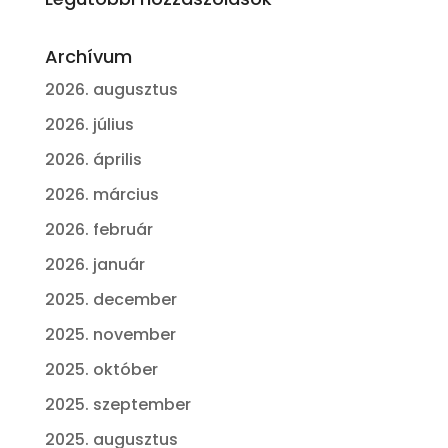
Archívum
2026. augusztus
2026. július
2026. április
2026. március
2026. február
2026. január
2025. december
2025. november
2025. október
2025. szeptember
2025. augusztus