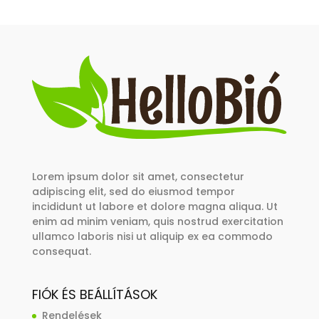
Lorem ipsum dolor sit amet, consectetur
adipiscing elit, sed do eiusmod tempor
incididunt ut labore et dolore magna aliqua. Ut
enim ad minim veniam, quis nostrud exercitation
ullamco laboris nisi ut aliquip ex ea commodo
consequat.
FIÓK ÉS BEÁLLÍTÁSOK
Rendelések