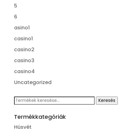
5
6
asino1
casino1
casino2
casino3
casino4
Uncategorized
Keresés
Keresés
a
Termékkategóriák
következőre:
Húsvét