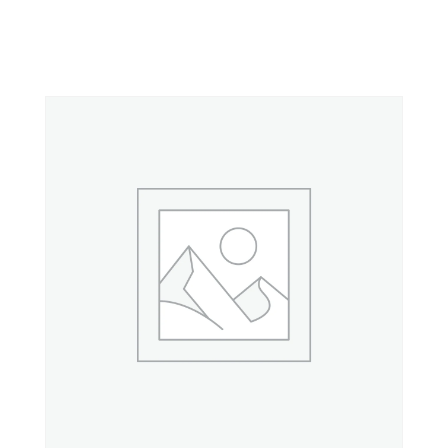
Kosárba teszem