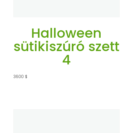
Halloween
sütikiszúró szett
4
3600
$
Kosárba teszem