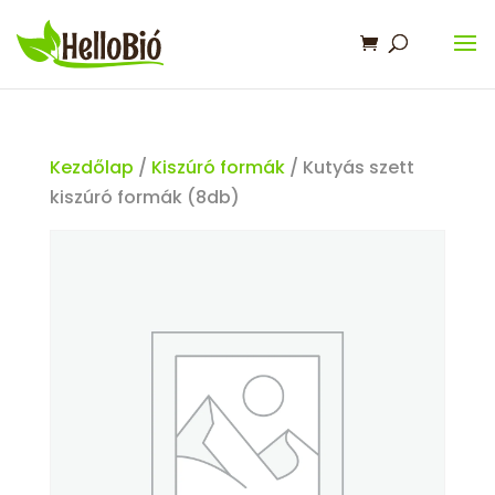
Kezdőlap
/
Kiszúró formák
/ Kutyás szett
kiszúró formák (8db)