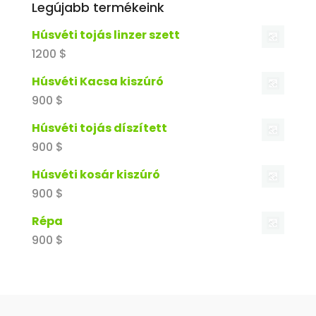
Legújabb termékeink
Húsvéti tojás linzer szett
1200
$
Húsvéti Kacsa kiszúró
900
$
Húsvéti tojás díszített
900
$
Húsvéti kosár kiszúró
900
$
Répa
900
$