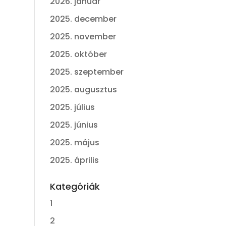
2026. január
2025. december
2025. november
2025. október
2025. szeptember
2025. augusztus
2025. július
2025. június
2025. május
2025. április
Kategóriák
1
2