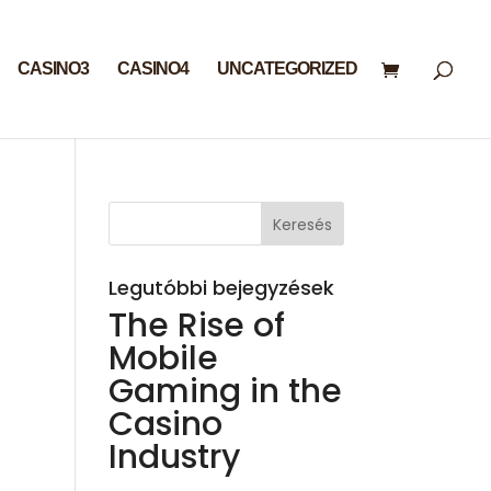
CASINO3
CASINO4
UNCATEGORIZED
Legutóbbi bejegyzések
The Rise of
Mobile
Gaming in the
Casino
Industry