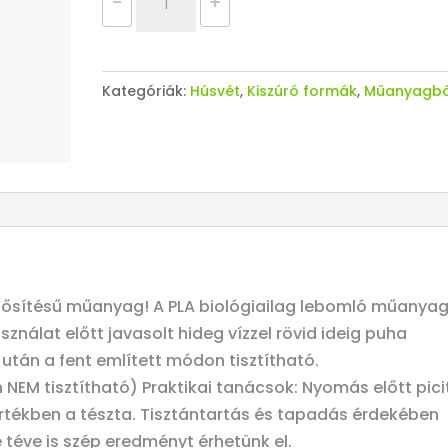
-
+
nyúl
párban
fiú&lány
Kategóriák:
Húsvét
,
Kiszúró formák
,
Műanyagbó
mennyiség
inősítésű műanyag! A PLA biológiailag lebomló műanyag
ználat előtt javasolt hideg vízzel rövid ideig puha
 után a fent említett módon tisztítható.
NEM tisztítható) Praktikai tanácsok: Nyomás előtt pici
rtékben a tészta. Tisztántartás és tapadás érdekében
 téve is szép eredményt érhetünk el.