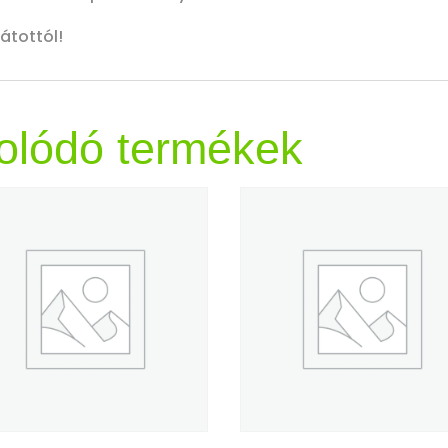
átottól!
olódó termékek