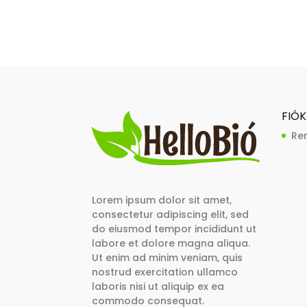
FIÓK
Re
Lorem ipsum dolor sit amet,
consectetur adipiscing elit, sed
do eiusmod tempor incididunt ut
labore et dolore magna aliqua.
Ut enim ad minim veniam, quis
nostrud exercitation ullamco
laboris nisi ut aliquip ex ea
commodo consequat.