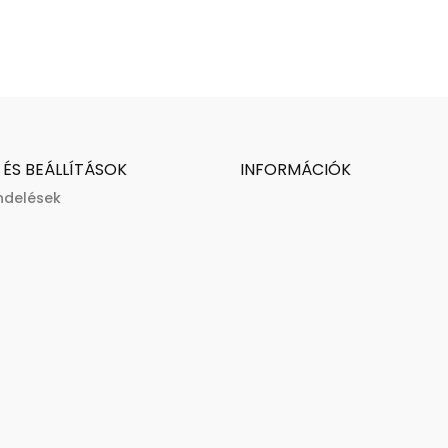
 ÉS BEÁLLÍTÁSOK
INFORMÁCIÓK
ndelések