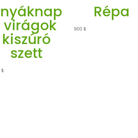
nyáknap
Répa
i virágok
900
$
kiszúró
Kosárba teszem
szett
0
$
osárba teszem