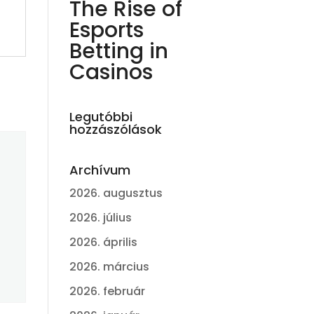
The Rise of
Esports
Betting in
Casinos
Legutóbbi
hozzászólások
Archívum
2026. augusztus
2026. július
2026. április
2026. március
2026. február