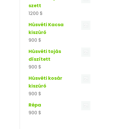
szett
1200
$
Húsvéti Kacsa
kiszúró
900
$
Húsvéti tojás
díszített
900
$
Húsvéti kosár
kiszúró
900
$
Répa
900
$