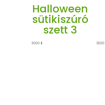
Halloween
sütikiszúró
szett 3
3000
$
350
Kosárba teszem
K