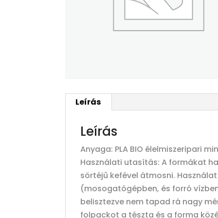
Leírás
Leírás
Anyaga: PLA BIO élelmiszeripari m
Használati utasítás: A formákat has
sörtéjű kefével átmosni. Használat
(mosogatógépben, és forró vízben 
belisztezve nem tapad rá nagy mé
folpackot a tészta és a forma közé