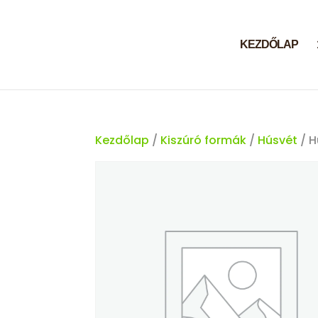
KEZDŐLAP
Kezdőlap
/
Kiszúró formák
/
Húsvét
/ H