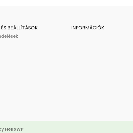
 ÉS BEÁLLÍTÁSOK
INFORMÁCIÓK
ndelések
 by
HelloWP