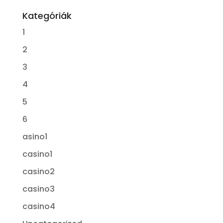
Kategóriák
1
2
3
4
5
6
asino1
casino1
casino2
casino3
casino4