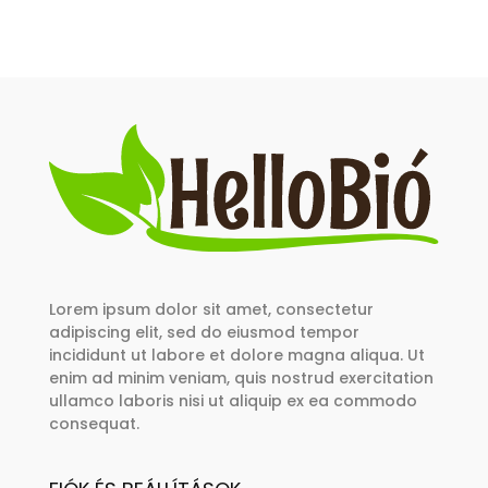
Lorem ipsum dolor sit amet, consectetur
adipiscing elit, sed do eiusmod tempor
incididunt ut labore et dolore magna aliqua. Ut
enim ad minim veniam, quis nostrud exercitation
ullamco laboris nisi ut aliquip ex ea commodo
consequat.