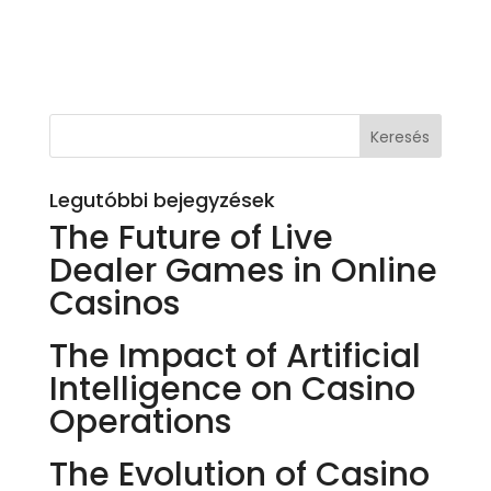
Kosárba teszem
Legutóbbi bejegyzések
The Future of Live
Dealer Games in Online
Casinos
The Impact of Artificial
Intelligence on Casino
Operations
The Evolution of Casino